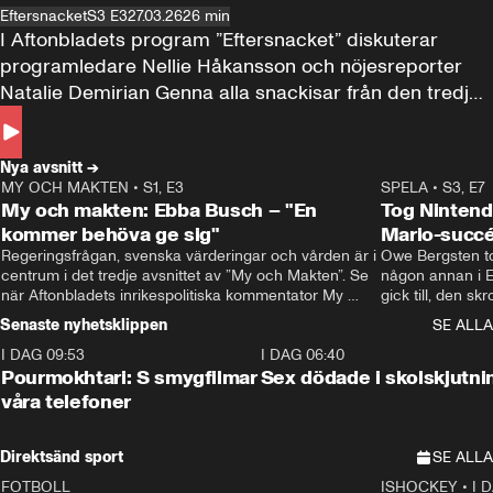
Eftersnacket
S3 E3
27.03.26
26 min
I Aftonbladets program ”Eftersnacket” diskuterar 
programledare Nellie Håkansson och nöjesreporter 
Natalie Demirian Genna alla snackisar från den tredje 
säsongen av ”Love is blind Sverige". Gäster i avsnittet 
är Karolina Finskas och Jakob Grunberg. 
Nya avsnitt →
MY OCH MAKTEN
•
S1, E3
22:09
SPELA
•
S3, E7
My och makten: Ebba Busch – "En
Tog Nintendo
kommer behöva ge sig"
Mario-succé
Regeringsfrågan, svenska värderingar och vården är i 
Owe Bergsten tog
centrum i det tredje avsnittet av ”My och Makten”. Se 
någon annan i Eu
när Aftonbladets inrikespolitiska kommentator My 
gick till, den s
Rohwedder ställer Kristdemokraternas Ebba Busch till 
han först dissad
Senaste nyhetsklippen
SE ALLA
svars.
spela@aftonblade
I DAG 09:53
1:36
I DAG 06:40
Pourmokhtari: S smygfilmar
Sex dödade i skolskjutni
våra telefoner
Direktsänd sport
SE ALLA
FOTBOLL
ISHOCKEY
•
I 
LIVE
Plus