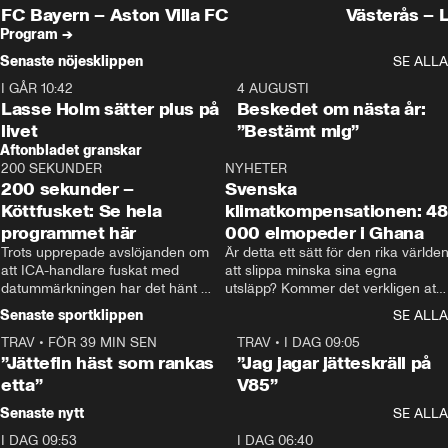
Plus
FC Bayern – Aston Villa FC
Västerås – 
Program →
Senaste nöjesklippen
SE ALLA
I GÅR 10:42
1:04
4 AUGUSTI
Lasse Holm sätter plus på
Beskedet om nästa år:
livet
”Bestämt mig”
Aftonbladet granskar
200 SEKUNDER
4:29
NYHETER
0:4
200 sekunder –
Svenska
Köttfusket: Se hela
klimatkompensationen: 48
programmet här
000 elmopeder i Ghana
Trots upprepade avslöjanden om 
Är detta ett sätt för den rika världen
att ICA-handlare fuskat med 
att slippa minska sina egna 
datummärkningen har det hänt 
utsläpp? Kommer det verkligen att 
igen. Den här gången är det ICA-
fungera?
Senaste sportklippen
SE ALLA
butiken på en av Stockholms 
finaste adresser som märkt om kött 
TRAV
•
FÖR 39 MIN SEN
5:16
TRAV
•
I DAG 09:05
som passerat bäst före-datum.
”Jättefin häst som rankas
”Jag jagar jätteskräll på
etta”
V85”
Senaste nytt
SE ALLA
I DAG 09:53
1:36
I DAG 06:40