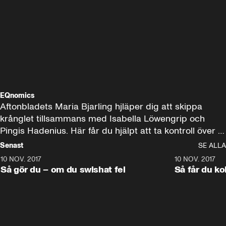
EQnomics
Aftonbladets Maria Bjarling hjläper dig att skippa 
krånglet tillsammans med Isabella Löwengrip och 
Pingis Hadenius. Här får du hjälpt att ta kontroll över 
din ekonomi. Se de två säsongerna av EQnomics.

Senast
SE ALLA
10 NOV. 2017
6:55
10 NOV. 2017
Programmet har utgått.
Så gör du – om du swishat fel
Så får du kol