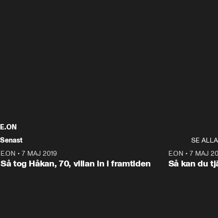
E.ON
Senast
SE ALLA
E.ON
•
7 MAJ 2019
2:05
E.ON
•
7 MAJ 20
ANNONS
Så tog Håkan, 70, villan in i framtiden
Så kan du tj