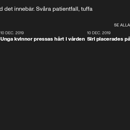
det innebär. Svåra patientfall, tuffa 
SE ALLA
8
10 DEC. 2019
15:27
10 DEC. 2019
Unga kvinnor pressas hårt i vården
Siri placerades på