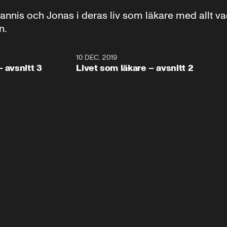
oannis och Jonas i deras liv som läkare med allt vad 
n.
12:29
10 DEC. 2019
11:3
– avsnitt 3
Livet som läkare – avsnitt 2