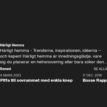
Härligt Hemma
Härligt hemma - Trenderna, inspirationen, idéerna – 
och kapen! Härligt hemma är inredningsglädje, vare 
sig du planerar en helrenovering eller bara söker den 
perfekta soffkudden.
Senast
SE ALLA
9 MARS 2023
3:11
17 DEC. 2018
Piffa till sovrummet med enkla knep
Bosse Rappn