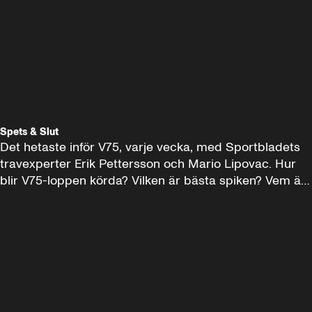
Spets & Slut
Det hetaste inför V75, varje vecka, med Sportbladets 
travexperter Erik Pettersson och Mario Lipovac. Hur 
blir V75-loppen körda? Vilken är bästa spiken? Vem är 
bästa miljondraget? Här får man som trav- och 
spelälskare allt på bara 15 minuter.