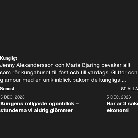
Kungligt
Jenny Alexandersson och Maria Bjaring bevakar allt 
som rör kungahuset till fest och till vardags. Glitter och 
glamour med en unik inblick bakom de kungliga 
kulisserna. Kungligt helt enkelt!
Senast
SE ALLA
5 DEC. 2023
1:03
5 DEC. 2023
Kungens roligaste ögonblick –
Här är 3 sa
stunderna vi aldrig glömmer
ekonomi