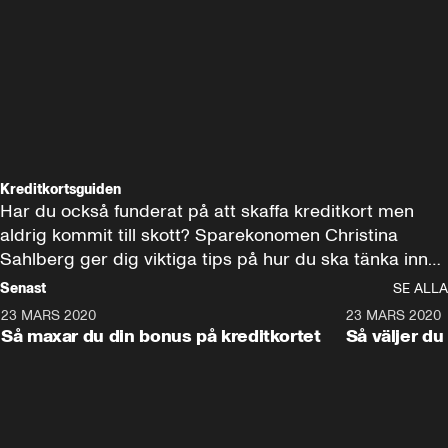
Kreditkortsguiden
Har du också funderat på att skaffa kreditkort men 
aldrig kommit till skott? Sparekonomen Christina 
Sahlberg ger dig viktiga tips på hur du ska tänka innan 
du bestämmer dig för kreditkort.
Senast
SE ALLA
23 MARS 2020
1:38
23 MARS 2020
Så maxar du din bonus på kreditkortet
Så väljer du 