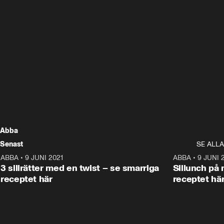
Abba
Senast
SE ALLA
ABBA
•
9 JUNI 2021
2:10
ABBA
•
9 JUNI 
ANNONS
3 sillrätter med en twist – se smarriga
Sillunch på 
receptet här
receptet hä