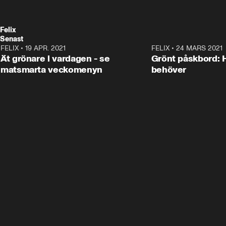
Felix
Senast
FELIX
•
19 APR. 2021
2:56
FELIX
•
24 MARS 2021
ANNONS
Ät grönare i vardagen - se
Grönt påskbord: Hä
matsmarta veckomenyn
behöver