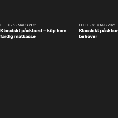
0
FELIX
•
18 MARS 2021
1:13
FELIX
•
18 MARS 2021
S
ANNONS
Klassiskt påskbord – köp hem
Klassiskt påskbord
färdig matkasse
behöver