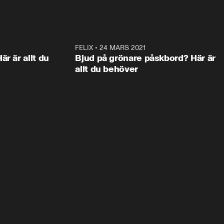
1:10
FELIX
•
24 MARS 2021
1:1
ANNONS
ANNON
r är allt du
Bjud på grönare påskbord? Här är
allt du behöver