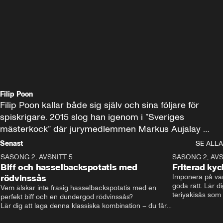
Filip Poon
Filip Poon kallar både sig själv och sina följare för 
spiskrigare. 2015 slog han igenom i ”Sveriges 
mästerkock” där jurymedlemmen Markus Aujalay 
erbjöd honom jobb i direktsändning. Han har tagit OS-
Senast
SE ALLA
guld ihop med ”Stockholm culinary team” och är i dag 
SÄSONG 2, AVSNITT 5
12:23
SÄSONG 2, AVS
en av Sveriges största matprofiler på Youtube och 
Biff och hasselbackspotatis med
Friterad kyc
Tiktok. I sitt Godare-program bjuder han på trendiga 
rödvinssås
Imponera på vän
goda rätt. Lär di
rätter som krispig fish-taco, dunderkebab och tiktok-
Vem älskar inte frasig hasselbackspotatis med en 
teriyakisås som
perfekt biff och en dundergod rödvinssås? 

pasta.
Lär dig att laga denna klassiska kombination – du får 
många tips och tricks kring hur man lyckas!"