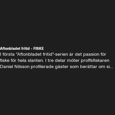
Aftonbladet fritid - FISKE
I första "Aftonbladet fritid"-serien är det passion för 
fiske för hela slanten. I tre delar möter proffsfiskaren 
Daniel Nilsson profilerade gäster som berättar om sina 
upplevelser och ger sina bästa tips. Allt ifrån 
monsterfiske runt om i världen till bästa sätten att fiska 
gös och hur man binder de mest effektiva laxflugorna. 
Podden görs av produktionsbolaget Qast för PodMe 
och Aftonbladet.