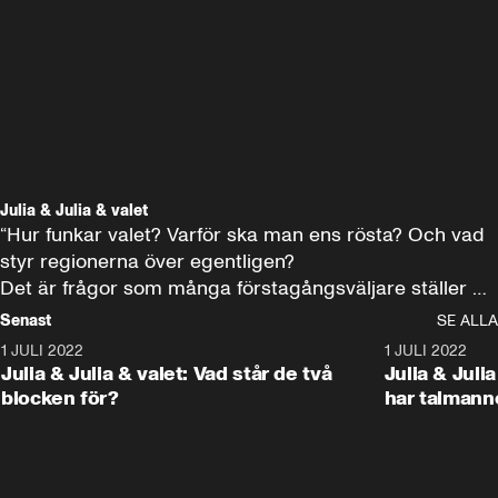
Julia & Julia & valet
“Hur funkar valet? Varför ska man ens rösta? Och vad 
styr regionerna över egentligen?

Det är frågor som många förstagångsväljare ställer 
sig.

Senast
SE ALLA
Nu får de svar i Aftonbladets valsatsning “Julia & Julia 
1 JULI 2022
2:59
1 JULI 2022
& valet”"
Julia & Julia & valet: Vad står de två
Julia & Juli
blocken för?
har talmann