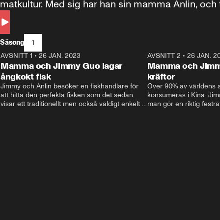
matkultur. Med sig har han sin mamma Anlin, och
smakresa och upptäck deras kina!
1
Säsong
AVSNITT 1
•
26 JAN. 2023
12:41
AVSNITT 2
•
26 JAN. 2
Mamma och Jimmy Guo lagar
Mamma och Jimm
ångkokt fisk
kräftor
Jimmy och Anlin besöker en fiskhandlare för 
Över 90% av världens al
att hitta den perfekta fisken som det sedan 
konsumeras i Kina. Jimm
visar ett traditionellt men också väldigt enkelt 
man gör en riktig festrä
sätt att laga fisk på.
signalkräftor som tilla
vitlök och öl.