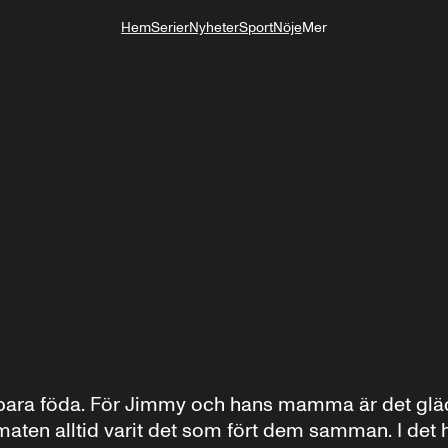
Hem
Serier
Nyheter
Sport
Nöje
Mer
Livsstil
 bara föda. För Jimmy och hans mamma är det gläd
maten alltid varit det som fört dem samman. I det h