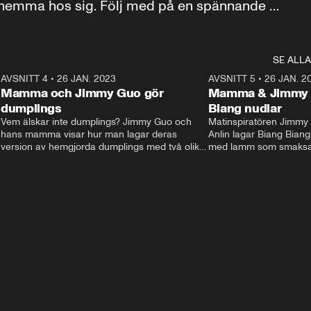
 hemma hos sig. Följ med på en spännande 
SE ALLA
3
AVSNITT 4
•
26 JAN. 2023
19:18
AVSNITT 5
•
26 JAN. 2
Mamma och Jimmy Guo gör
Mamma & Jimmy g
dumplings
Biang nudlar
Vem älskar inte dumplings? Jimmy Guo och 
Matinspiratören Jimm
hans mamma visar hur man lagar deras 
Anlin lagar Biang Biang
 
version av hemgjorda dumplings med två olika 
med lamm som smaksat
sorters fyllning. En vegetarisk version och en 
Dom visar även hur man
med fläsk- och grönsaker
egna nudlar från grun