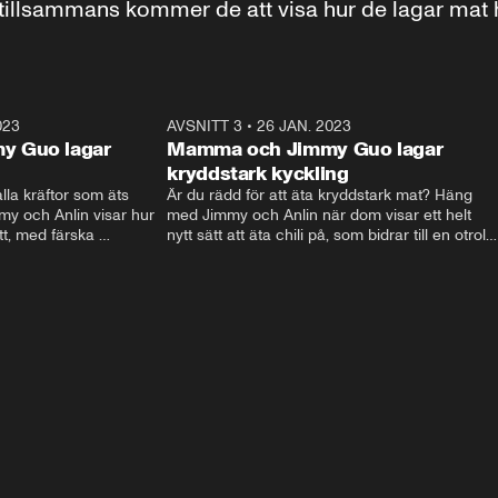
 tillsammans kommer de att visa hur de lagar mat
023
12:26
AVSNITT 3
•
26 JAN. 2023
15:2
y Guo lagar
Mamma och Jimmy Guo lagar
kryddstark kyckling
la kräftor som äts 
Är du rädd för att äta kryddstark mat? Häng 
y och Anlin visar hur 
med Jimmy och Anlin när dom visar ett helt 
tt, med färska 
nytt sätt att äta chili på, som bidrar till en otrolig
gas med mängder av 
smak i en av deras favoriträtter, la zi ji, eller 
Chongqing Chicken som den också kallas.