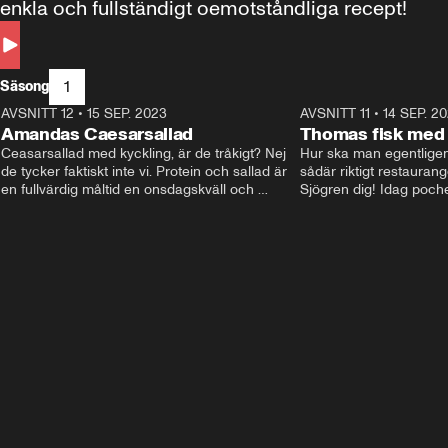
enkla och fullständigt oemotståndliga recept!
1
Säsong
AVSNITT 12
•
15 SEP. 2023
7:59
AVSNITT 11
•
14 SEP. 2
Amandas Caesarsallad
Thomas fisk med
Ceasarsallad med kyckling, är de tråkigt? Nej 
Hur ska man egentligen t
de tycker faktiskt inte vi. Protein och sallad är 
sådär riktigt restauran
en fullvärdig måltid en onsdagskväll och 
Sjögren dig! Idag poche
prefekt i matlåda. Se när Amanda Wiger gör 
serverar med en krämi
sin version av denna klassiker.
potatis. MUMS!