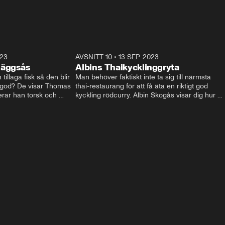
023
7:16
AVSNITT 10
•
13 SEP. 2023
7:2
 äggsås
Albins Thaikycklinggryta
illaga fisk så den blir 
Man behöver faktiskt inte ta sig till närmsta 
ggod? De visar Thomas 
thai-restaurang för att få äta en riktigt god 
rar han torsk och 
kyckling rödcurry. Albin Skogås visar dig hur 
g äggsås och pressad 
du gör denna goda rätt hemma. Supersnabbt 
och superenkelt!