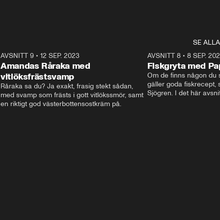
SE ALLA
4
AVSNITT 9
•
12 SEP. 2023
8:08
AVSNITT 8
•
8 SEP. 20
Amandas Råraka med
Fiskgryta med Pap
vitlöksfrästsvamp
Om de finns någon du s
gäller goda fiskrecept,
Råraka sa du? Ja exakt, frasig stekt sådan, 
Sjögren. I det här avsnit
med svamp som frästs i gott vitlökssmör, samt 
livets fiskgryta. Den per
en riktigt god västerbottensostkräm på.
vardagsmatsfavoriten so
dagar i veckan.