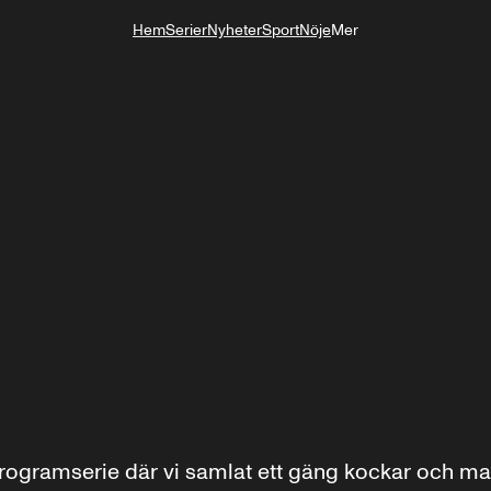
Hem
Serier
Nyheter
Sport
Nöje
Mer
Livsstil
ogramserie där vi samlat ett gäng kockar och matk