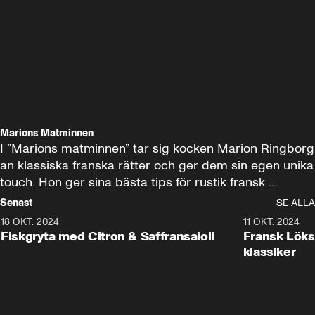
Marions Matminnen
I ”Marions matminnen” tar sig kocken Marion Ringborg 
an klassiska franska rätter och ger dem sin egen unika 
touch. Hon ger sina bästa tips för rustik fransk 
bjudmat – rätter som både ser fantastiska ut och 
Senast
SE ALLA
smakar underbart. Marion är kock, kokboksförfattare 
18 OKT. 2024
9:01
11 OKT. 2024
och matprofil, och de bästa stunderna för henne är när 
Fiskgryta med Citron & Saffransaioli
Fransk Löks
hon får laga mat till många. Premiär 13 september på 
klassiker
Godare!