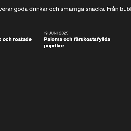
ar goda drinkar och smarriga snacks. Från bubbliga
5:51
19 JUNI 2025
5:3
tz och rostade
Paloma och färskostsfyllda
paprikor