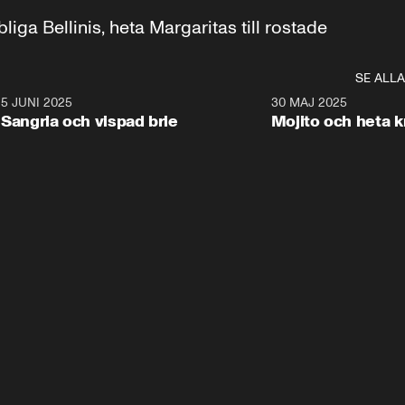
 Bellinis, heta Margaritas till rostade 
SE ALLA
8
5 JUNI 2025
8:58
30 MAJ 2025
Sangria och vispad brie
Mojito och heta k