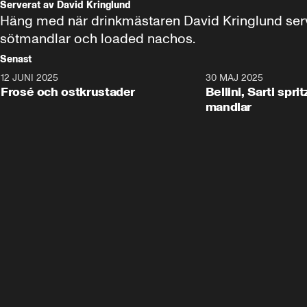
Serverat av David Kringlund
Häng med när drinkmästaren David Kringlund server
sötmandlar och loaded nachos.
Senast
12 JUNI 2025
6:36
30 MAJ 2025
Frosé och ostkrustader
Bellini, Sarti spri
mandlar