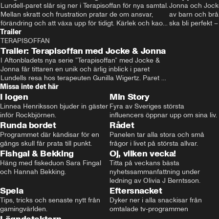
Lundell-paret slår sig ner i Terapisoffan för nya samtal. 
Jonna och Jocke
Mellan skratt och frustration pratar de om ansvar, 
av barn och bråk
förändring och att växa upp för tidigt. Kärlek och kaos 
ska bli perfekt –
Trailer
blandas i ett samtal där gamla mönster ställs på sin 
pratas om osex
spets. För vem orkar egentligen alltid vara den vuxna?
TERAPISOFFAN
0:57
egentligen kör sl
Trailer: Terapisoffan med Jocke & Jonna
kaos och igenkän
I Aftonbladets nya serie ”Terapisoffan” med Jocke & 
Jonna får tittaren en unik och ärlig inblick i paret 
Lundells resa hos terapeuten Gunilla Wigertz. Paret 
Missa inte det här
öppnar upp sig om känslor, utmaningar och 
I logen
framtidsdrömmar – och allt fångas på kamera.
Min Story
Linnea Henriksson bjuder in gäster 
Fyra av Sveriges största 
inför Rockbjörnen.
influencers öppnar upp om sina liv.
Runda bordet
Rådet
Programmet där kändisar för en 
Panelen tar alla stora och små 
gångs skull får prata till punkt.
frågor i livet på största allvar.
Fishgal & Bekking
Oj, vilken vecka!
Häng med fiskeduon Sara Fingal 
Titta på veckans bästa 
och Hannah Bekking.
nyhetssammanfattning under 
ledning av Olivia J Berntsson.
Spela
Eftersnacket
Tips, tricks och senaste nytt från 
Dyker ner i alla snackisar från 
gamingvärlden.
omtalade tv-programmen