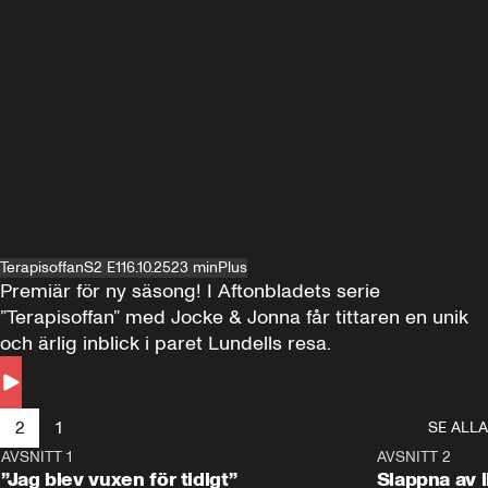
Terapisoffan
S2 E1
16.10.25
23 min
Plus
Premiär för ny säsong! I Aftonbladets serie 
”Terapisoffan” med Jocke & Jonna får tittaren en unik 
och ärlig inblick i paret Lundells resa.
2
1
SE ALLA
AVSNITT 1
22:45
AVSNITT 2
Plus
Plus
”Jag blev vuxen för tidigt”
Slappna av l