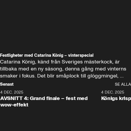
Festligheter med Catarina König – vinterspecial
Catarina König, känd från Sveriges mästerkock, är 
tillbaka med en ny säsong, denna gång med vinterns 
smaker i fokus. Det blir småplock till glöggmingel, 
julfavoriter och enkla knep som gör vinterns fester till 
Senast
SE ALLA
succé.
4 DEC. 2025
21:55
4 DEC. 2025
AVSNITT 4: Grand finale – fest med
Königs krisp
wow-effekt