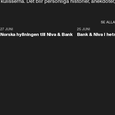
isserna. Det blir personliga historier, anekdoter, 
SE ALLA
6
27 JUNI
0:43
25 JUNI
Norska hyllningen till Niva & Bank
Bank & Niva i het