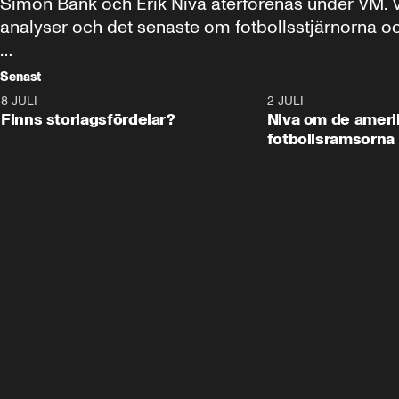
Simon Bank och Erik Niva återförenas under VM. Var
analyser och det senaste om fotbollsstjärnorna o
Bank & Niva presenteras av Hajper.
Senast
8 JULI
0:35
2 JULI
Finns storlagsfördelar?
Niva om de amer
fotbollsramsorna