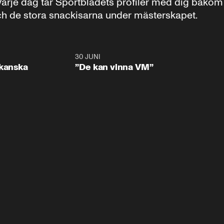
je dag tar Sportbladets profiler med dig bakom kul
ch de stora snackisarna under mästerskapet.

0:48
30 JUNI
43:1
ikanska
”De kan vinna VM”