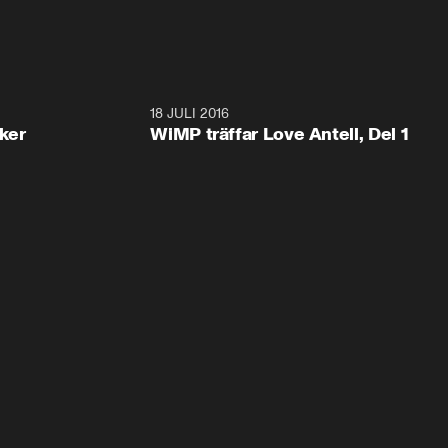
4:19
18 JULI 2016
4:3
ker
WiMP träffar Love Antell, Del 1