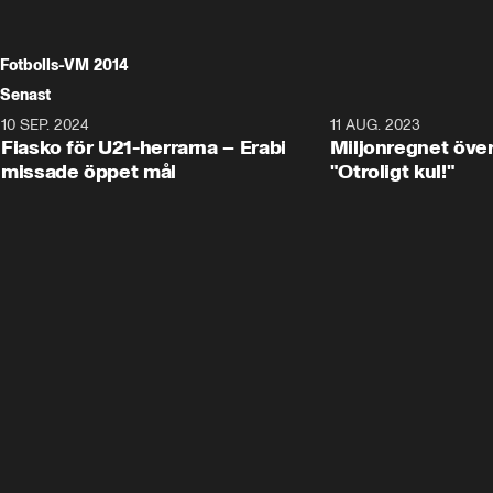
Fotbolls-VM 2014
Senast
10 SEP. 2024
3:00
11 AUG. 2023
Fiasko för U21-herrarna – Erabi
Miljonregnet över
missade öppet mål
"Otroligt kul!"