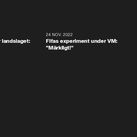
0:35
24 NOV. 2022
1:4
 landslaget:
Fifas experiment under VM:
”Märkligt!”