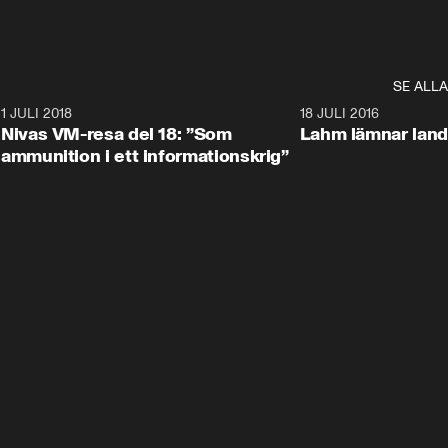
SE ALLA
4
1 JULI 2018
6:41
18 JULI 2016
Nivas VM-resa del 18: ”Som
Lahm lämnar land
ammunition i ett informationskrig”