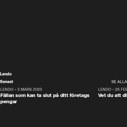
Lendo
Senast
SE ALLA
LENDO
•
3 MARS 2020
0:42
LENDO
•
26 FEB
ANNONS
Fällan som kan ta slut på ditt företags
Vet du att d
pengar