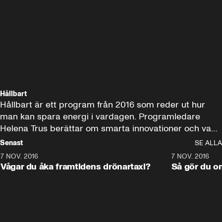
Hållbart
Hållbart är ett program från 2016 som reder ut hur 
man kan spara energi i vardagen. Programledare 
Helena Trus berättar om smarta innovationer och vad 
vi tillsammans kan göra för att värna om miljön. Ett 
Senast
SE ALLA
ämne som aldrig kommer sluta vara aktuell!

7 NOV. 2016
6:53
7 NOV. 2016
Vågar du åka framtidens drönartaxi?
Så gör du om
Programmet har utgått.