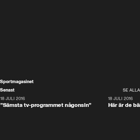
Sportmagasinet
Senast
SE ALLA
18 JULI 2016
4:44
18 JULI 2016
”Sämsta tv-programmet någonsin”
Här är de b