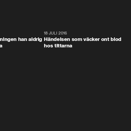
45:08
18 JULI 2016
45:0
ingen han aldrig
Händelsen som väcker ont blod
a
hos tittarna