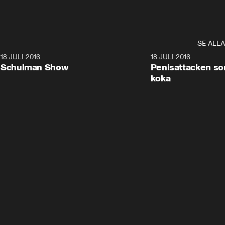
SE ALLA
8
18 JULI 2016
45:07
18 JULI 2016
Schulman Show
Penisattacken som
koka