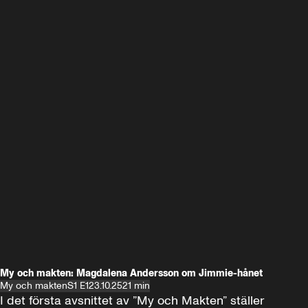
My och makten: Magdalena Andersson om Jimmie-hånet
My och makten
S1 E1
23.10.25
21 min
I det första avsnittet av ”My och Makten” ställer 