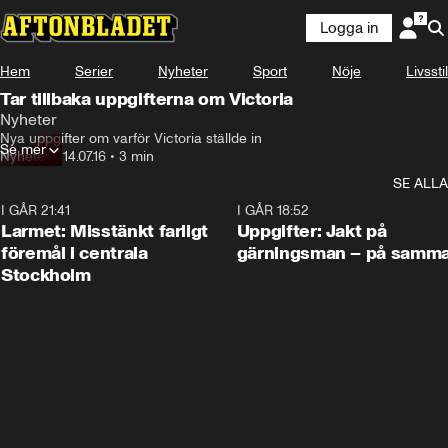
Logga in
Hem
Serier
Nyheter
Sport
Nöje
Livsstil
Tar tillbaka uppgifterna om Victoria
Nyheter
Nya uppgifter om varför Victoria ställde in
Se mer
Nyheter
•
14.07.16
•
3 min
SE ALLA
I GÅR 21:41
0:35
I GÅR 18:52
Larmet: Misstänkt farligt
Uppgifter: Jakt på
föremål i centrala
gärningsman – på samma
Stockholm