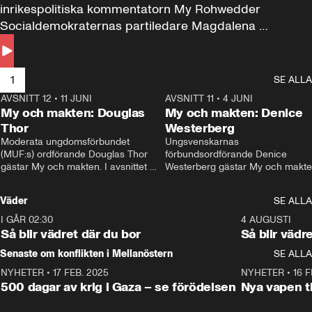
inrikespolitiska kommentatorn My Rohwedder 
Socialdemokraternas partiledare Magdalena 
Andersson till svars.
1
SE ALLA
AVSNITT 12
•
11 JUNI
26:27
AVSNITT 11
•
4 JUNI
2
My och makten: Douglas
My och makten: Denice
Thor
Westerberg
Moderata ungdomsförbundet 
Ungsvenskarnas 
(MUF:s) ordförande Douglas Thor 
förbundsordförande Denice 
gästar My och makten. I avsnittet 
Westerberg gästar My och makten.
diskuteras tonårsutvisningarna och 
avsnittet diskuteras migrationsfrå
hur Moderaterna ska locka väljare till 
och hur SD ska locka kvinnliga 
Väder
SE ALLA
valet i höst. 
väljare. 
I GÅR 02:30
1:06
4 AUGUSTI
Så blir vädret där du bor
Så blir vädr
Senaste om konflikten i Mellanöstern
SE ALLA
NYHETER
•
17 FEB. 2025
0:45
NYHETER
•
16 F
500 dagar av krig i Gaza – se förödelsen
Nya vapen ti