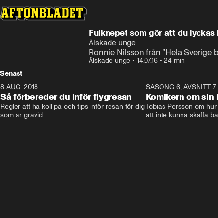
Fulknepet som gör att du lyckas 
Älskade unge
Ronnie Nilsson från ”Hela Sverige b
Älskade unge
•
14.07.16
•
24 min
Senast
8 AUG. 2018
3:51
SÄSONG 6, AVSNITT 7
Så förbereder du inför flygresan
Komikern om sin l
Regler att ha koll på och tips inför resan för dig 
Tobias Persson om hur 
som är gravid
att inte kunna skaffa b