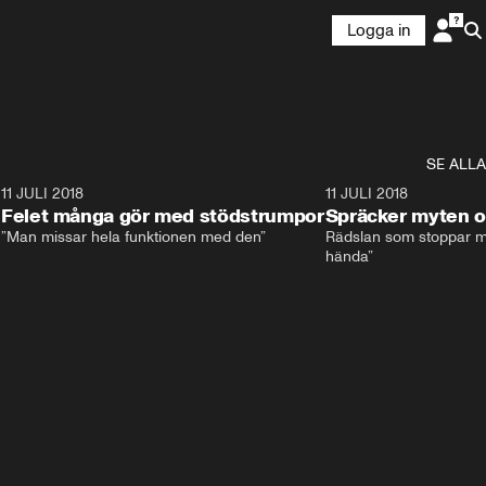
Logga in
SE ALLA
0
11 JULI 2018
8:11
11 JULI 2018
Felet många gör med stödstrumpor
Spräcker myten o
”Man missar hela funktionen med den”
Rädslan som stoppar må
hända”