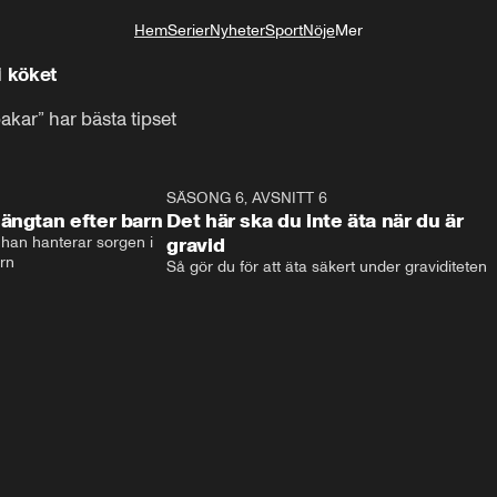
Hem
Serier
Nyheter
Sport
Nöje
Mer
Livsstil
i köket
akar” har bästa tipset
6:42
SÄSONG 6, AVSNITT 6
3:0
ängtan efter barn
Det här ska du inte äta när du är
han hanterar sorgen i 
gravid
arn
Så gör du för att äta säkert under graviditeten