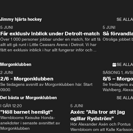
Jimmy hjärta hockey
SE ALLA
5 JUNI
11:14
5 JUNI
Får exklusiv inblick under Detroit-match
Så förvandl
Över 1 000 personer jobbar under en match, för att få 
Otroliga jobbet
allt att gå runt i Little Ceasars Arena i Detroit. Vi har 
fått en exklusiv inblick i hur allt fungerar inför och 
under match i världens bästa hockeyliga
Morgonklubben
SE ALLA
2 JUNI
SÄSONG 1, AVSN
2/6 - Morgonklubben
8/5 – Morg
Se tisdagens avsnitt av Morgonklubben här. Start 
Se fredagens av
09.00. 
Det bästa ur Morgonklubben
SE ALLA
I GÅR 12:20
1:14
5 JUNI
”Höll barnet hemligt”
Axén: ”Alla tror att jag
Wernblooms Keisuke Honda-
ogillar Rydström”
anekdoter i senaste avsnittet av 
Hör Alexander Axén och Pontus 
Morgonklubben
Wernbloom om att Kalle Karlsson 