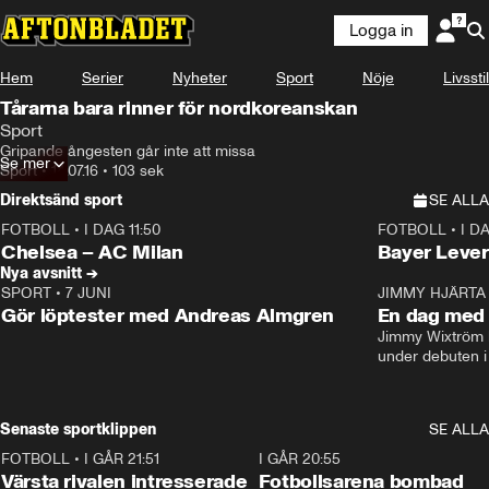
Logga in
Hem
Serier
Nyheter
Sport
Nöje
Livsstil
Tårarna bara rinner för nordkoreanskan
Sport
Gripande ångesten går inte att missa
Se mer
Sport
•
14.07.16
•
103 sek
Direktsänd sport
SE ALLA
FOTBOLL
•
I DAG 11:50
FOTBOLL
•
I D
Plus
Plus
Chelsea – AC Milan
Bayer Lever
Nya avsnitt →
SPORT
•
7 JUNI
16:36
JIMMY HJÄRTA
Gör löptester med Andreas Almgren
En dag med 
Jimmy Wixtröm 
under debuten i
Senaste sportklippen
SE ALLA
FOTBOLL
•
I GÅR 21:51
0:31
I GÅR 20:55
Värsta rivalen intresserade
Fotbollsarena bombad