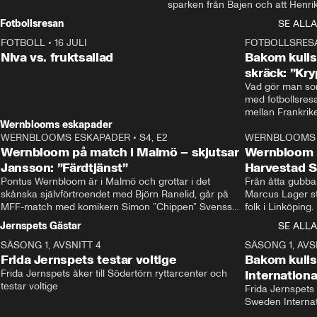
sparken från Bajen och att Henrik
Rydström tar över
Fotbollsresan
SE ALLA
FOTBOLL
•
16 JULI
0:44
FOTBOLLSRES
Niva vs. fruktsallad
Bakom kulis
skräck: ”Kry
Vad gör man som
med fotbollsres
Wernblooms eskapader
WERNBLOOMS ESKAPADER
•
S4, E2
38:23
WERNBLOOMS 
Wernbloom på match i Malmö – skjutsar
Wernbloom 
Jansson: ”Färdtjänst”
Harvestad 
Pontus Wernbloom är i Malmö och grottar i det 
Från åtta gubbar 
skånska självförtroendet med Björn Ranelid, går på 
Marcus Lager sta
MFF-match med komikern Simon ”Chippen” Svensson 
folk i Linköping
och hjälper skadade stjärnbacken Pontus Jansson 
och Wernbloom kl
Jernspets Gästar
SE ALLA
hem. 
SÄSONG 1, AVSNITT 4
13:37
SÄSONG 1, AVS
Frida Jernspets testar voltige
Bakom kuli
Frida Jernspets åker till Södertörn ryttarcenter och 
Internation
testar voltige
Frida Jernspets 
Sweden Interna