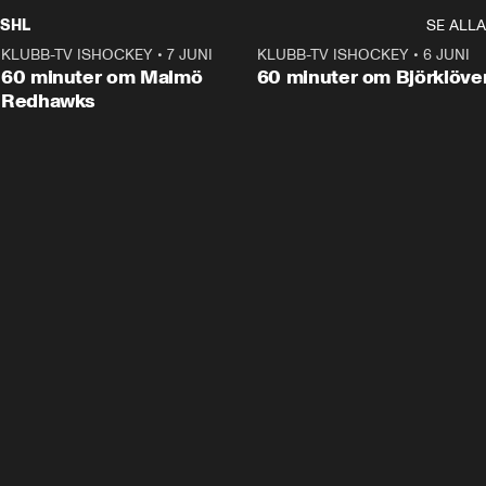
SHL
SE ALLA
KLUBB-TV ISHOCKEY
•
7 JUNI
1:02:53
KLUBB-TV ISHOCKEY
•
6 JUNI
1:0
Plus
60 minuter om Malmö
60 minuter om Björklöve
Redhawks