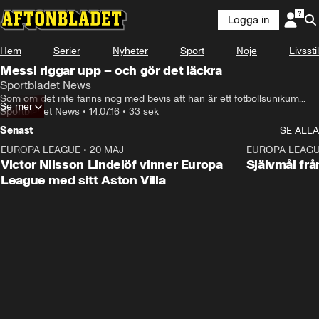
Logga in
Hem
Serier
Nyheter
Sport
Nöje
Livsstil
Messi riggar upp – och gör det läckra
Sportbladet News
Som om det inte fanns nog med bevis att han är ett fotbollsunikum...
Se mer
Sportbladet News
•
14.07.16
•
33 sek
Senast
SE ALLA
EUROPA LEAGUE
•
20 MAJ
1:32
EUROPA LEAG
Victor Nilsson Lindelöf vinner Europa
Självmål frå
League med sitt Aston Villa