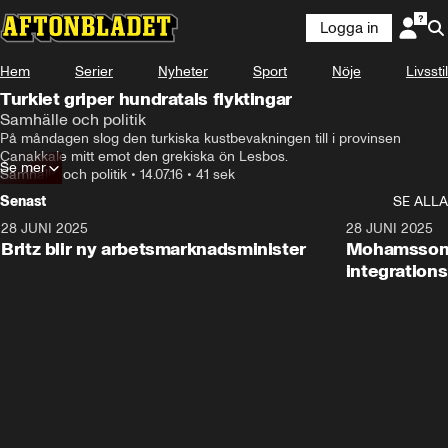
Logga in
Hem
Serier
Nyheter
Sport
Nöje
Livsstil
Turkiet griper hundratals flyktingar
Samhälle och politik
På måndagen slog den turkiska kustbevakningen till i provinsen 
Çanakkale mitt emot den grekiska ön Lesbos.
Se mer
Samhälle och politik
•
14.07.16
•
41 sek
Senast
SE ALLA
28 JUNI 2025
1:48
28 JUNI 2025
Britz blir ny arbetsmarknadsminister
Mohamsson b
integration