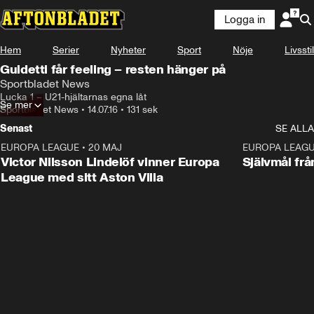
Logga in
Hem
Serier
Nyheter
Sport
Nöje
Livsstil
Guidetti får feeling – resten hänger på
Sportbladet News
Lucka 1 – U21-hjältarnas egna låt
Se mer
Sportbladet News
•
14.07.16
•
131 sek
Senast
SE ALLA
EUROPA LEAGUE
•
20 MAJ
1:32
EUROPA LEAG
Victor Nilsson Lindelöf vinner Europa
Självmål frå
League med sitt Aston Villa