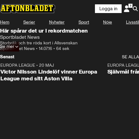
Logga in
Hem
Serier
Nyheter
Sport
Nöje
Livsstil
Här spårar det ur i rekordmatchen
Sportbladet News
Storbråk och tre röda kort i Allsvenskan
Se mer
Sportbladet News
•
14.07.16
•
64 sek
Senast
SE ALLA
EUROPA LEAGUE
•
20 MAJ
1:32
EUROPA LEAG
Victor Nilsson Lindelöf vinner Europa
Självmål frå
League med sitt Aston Villa