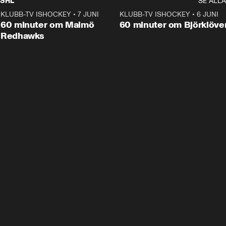
SHL
SE ALLA
KLUBB-TV ISHOCKEY
•
7 JUNI
1:02:53
KLUBB-TV ISHOCKEY
•
6 JUNI
1:0
Plus
60 minuter om Malmö
60 minuter om Björklöve
Redhawks