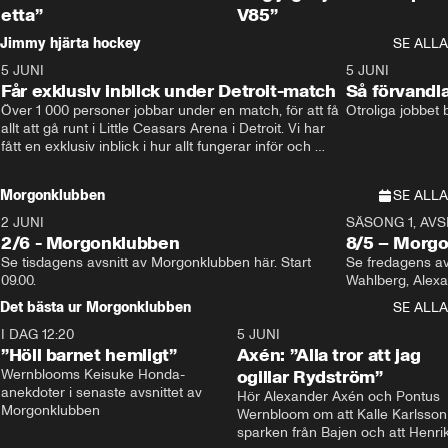
etta”
V85”
Jimmy hjärta hockey
SE ALLA
5 JUNI
11:14
5 JUNI
Får exklusiv inblick under Detroit-match
Så förvandl
Över 1 000 personer jobbar under en match, för att få 
Otroliga jobbet
allt att gå runt i Little Ceasars Arena i Detroit. Vi har 
fått en exklusiv inblick i hur allt fungerar inför och 
under match i världens bästa hockeyliga
Morgonklubben
SE ALLA
2 JUNI
SÄSONG 1, AVSN
2/6 - Morgonklubben
8/5 – Morg
Se tisdagens avsnitt av Morgonklubben här. Start 
Se fredagens av
09.00. 
Det bästa ur Morgonklubben
SE ALLA
I DAG 12:20
1:14
5 JUNI
”Höll barnet hemligt”
Axén: ”Alla tror att jag
Wernblooms Keisuke Honda-
ogillar Rydström”
anekdoter i senaste avsnittet av 
Hör Alexander Axén och Pontus 
Morgonklubben
Wernbloom om att Kalle Karlsson 
sparken från Bajen och att Henrik