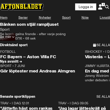
Logga in
Hem
Serier
Nyheter
Sport
Nöje
Livsstil
Bänken som stjäl rampljuset
Sport
Se lagets galna firande - efter varje poäng
Se mer
Sport
•
14.07.16
•
68 sek
Direktsänd sport
SE ALLA
FOTBOLL
ISHOCKEY
•
I 
LIVE
Plus
Plus
FC Bayern – Aston Villa FC
Västerås – 
Nya avsnitt →
SPORT
•
7 JUNI
16:36
JIMMY HJÄRTA
Gör löptester med Andreas Almgren
En dag med 
Jimmy Wixtröm 
under debuten i
Senaste sportklippen
SE ALLA
TRAV
•
I DAG 12:01
5:16
TRAV
•
I DAG 09:05
”Jättefin häst som rankas
”Jag jagar jätteskräll på