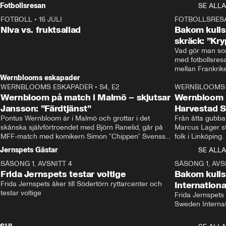
Rydström tar över
Fotbollsresan
SE ALLA
FOTBOLL
•
16 JULI
0:44
FOTBOLLSRES
Niva vs. fruktsallad
Bakom kulis
skräck: ”Kry
Vad gör man som
med fotbollsres
Wernblooms eskapader
WERNBLOOMS ESKAPADER
•
S4, E2
38:23
WERNBLOOMS 
Wernbloom på match i Malmö – skjutsar
Wernbloom 
Jansson: ”Färdtjänst”
Harvestad 
Pontus Wernbloom är i Malmö och grottar i det 
Från åtta gubbar 
skånska självförtroendet med Björn Ranelid, går på 
Marcus Lager sta
MFF-match med komikern Simon ”Chippen” Svensson 
folk i Linköping
och hjälper skadade stjärnbacken Pontus Jansson 
och Wernbloom kl
Jernspets Gästar
SE ALLA
hem. 
SÄSONG 1, AVSNITT 4
13:37
SÄSONG 1, AVS
Frida Jernspets testar voltige
Bakom kuli
Frida Jernspets åker till Södertörn ryttarcenter och 
Internation
testar voltige
Frida Jernspets 
Sweden Interna