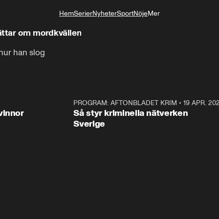
Hem
Serier
Nyheter
Sport
Nöje
Mer
Livsstil
ttar om mordkvällen
 hur han slog
3:00
PROGRAM: AFTONBLADET KRIM
•
19 APR. 20
2:5
vinnor
Så styr kriminella nätverken
Sverige