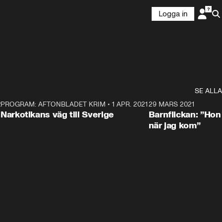
Logga in
SE ALLA
21
5
PROGRAM: AFTONBLADET KRIM
•
1 APR. 2021
1:52
29 MARS 2021
Narkotikans väg till Sverige
Barnflickan: ”Hon
när jag kom”