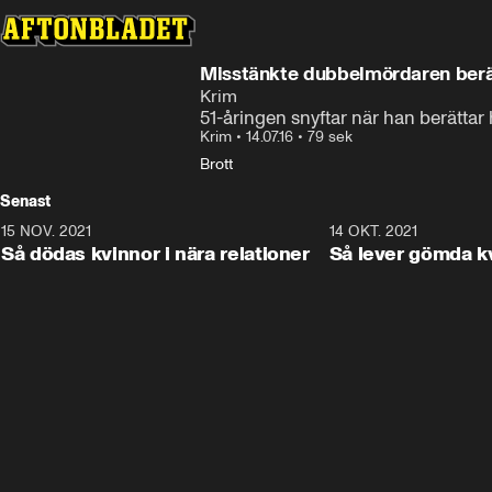
Misstänkte dubbelmördaren berä
Krim
51-åringen snyftar när han berättar
Krim
•
14.07.16
•
79 sek
Brott
Senast
15 NOV. 2021
3:28
14 OKT. 2021
Så dödas kvinnor i nära relationer
Så lever gömda k