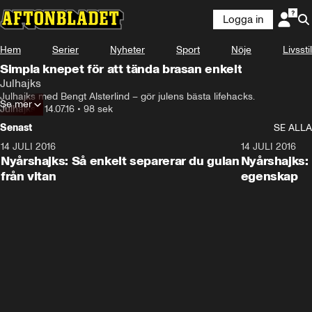
Logga in
Hem
Serier
Nyheter
Sport
Nöje
Livsstil
Simpla knepet för att tända brasan enkelt
Julhajks
Julhajks med Bengt Alsterlind – gör julens bästa lifehacks.
Se mer
Julhajks
•
14.07.16
•
98 sek
Senast
SE ALLA
14 JULI 2016
1:17
14 JULI 2016
Nyårshajks: Så enkelt separerar du gulan
Nyårshajks:
från vitan
egenskap