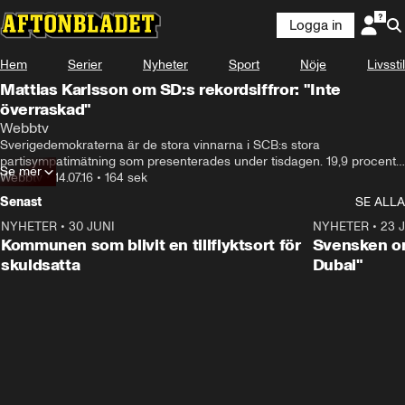
Logga in
Hem
Serier
Nyheter
Sport
Nöje
Livsstil
Mattias Karlsson om SD:s rekordsiffror: "Inte
överraskad"
Webbtv
Sverigedemokraterna är de stora vinnarna i SCB:s stora 
partisympatimätning som presenterades under tisdagen. 19,9 procent 
Se mer
skulle rösta på SD om det var val i dag - en uppgång med 7 
Webbtv
•
14.07.16
•
164 sek
procentenheter sen valet.
Senast
SE ALLA
NYHETER
•
30 JUNI
1:24
NYHETER
•
23 
Kommunen som blivit en tillflyktsort för
Svensken om
skuldsatta
Dubai"