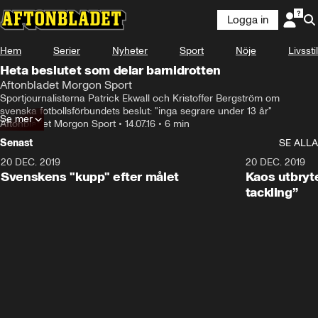
Logga in
Hem
Serier
Nyheter
Sport
Nöje
Livsstil
Heta beslutet som delar barnidrotten
Aftonbladet Morgon Sport
Sportjournalisterna Patrick Ekwall och Kristoffer Bergström om 
svenska fotbollsförbundets beslut: "inga segrare under 13 år"
Se mer
Aftonbladet Morgon Sport
•
14.07.16
•
6 min
Senast
SE ALLA
20 DEC. 2019
0:44
20 DEC. 2019
Svenskens "kupp" efter målet
Kaos utbryte
tackling”