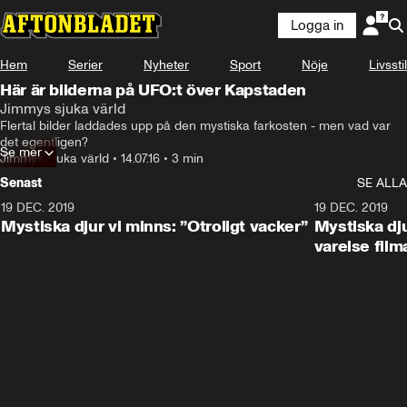
Logga in
Hem
Serier
Nyheter
Sport
Nöje
Livsstil
Här är bilderna på UFO:t över Kapstaden
Jimmys sjuka värld
Flertal bilder laddades upp på den mystiska farkosten - men vad var 
det egentligen?
Se mer
Jimmys sjuka värld
•
14.07.16
•
3 min
Senast
SE ALLA
19 DEC. 2019
19 DEC. 2019
Mystiska djur vi minns: ”Otroligt vacker”
Mystiska dju
varelse film