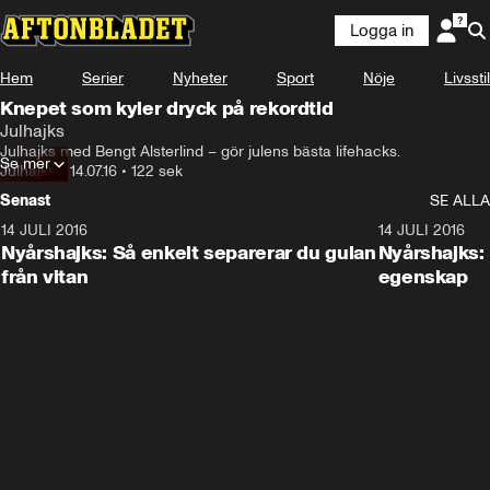
Logga in
Hem
Serier
Nyheter
Sport
Nöje
Livsstil
Knepet som kyler dryck på rekordtid
Julhajks
Julhajks med Bengt Alsterlind – gör julens bästa lifehacks.
Se mer
Julhajks
•
14.07.16
•
122 sek
Senast
SE ALLA
14 JULI 2016
1:17
14 JULI 2016
Nyårshajks: Så enkelt separerar du gulan
Nyårshajks:
från vitan
egenskap