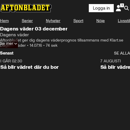
Logga in
Hem
Serier
Nyheter
Sport
Nöje
Livsstil
Dagens väder 03 december
Dagens väder
Aftonbladet ger dig dagens väderprognos tillsammans med Klart.se
Se mer
Dagens väder
•
14.07.16
•
74 sek
Senast
SE ALLA
I GÅR 02:30
1:06
7 AUGUSTI
Så blir vädret där du bor
Så blir vädr