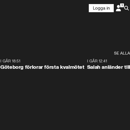
Logga in
SE ALLA
7
I GÅR 18:51
2:17
I GÅR 12:41
Göteborg förlorar första kvalmötet
Salah anländer ti