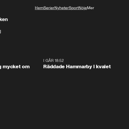
Hem
Serier
Nyheter
Sport
Nöje
Mer
Livsstil
cken
g
1:56
I GÅR 18:52
2:1
og mycket om
Räddade Hammarby i kvalet