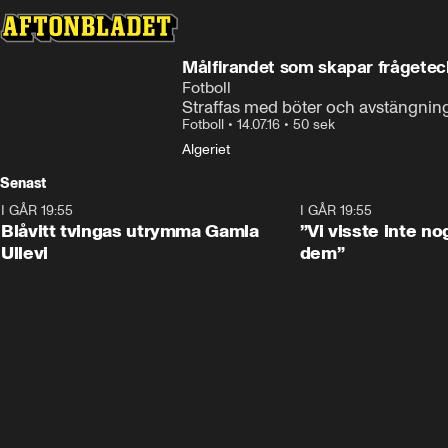
Målfirandet som skapar frågete
Fotboll
Straffas med böter och avstängnin
Fotboll
•
14.07.16
•
50 sek
Algeriet
Senast
I GÅR 19:55
0:29
I GÅR 19:55
Blåvitt tvingas utrymma Gamla
”Vi visste inte n
Ullevi
dem”