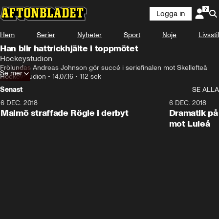
Logga in
Hem
Serier
Nyheter
Sport
Nöje
Livsstil
Han blir hattrickhjälte i toppmötet
Hockeystudion
Frölundas Andreas Johnson gör succé i seriefinalen mot Skellefteå
Se mer
Hockeystudion
•
14.07.16
•
112 sek
Senast
SE ALLA
6 DEC. 2018
0:50
6 DEC. 2018
Malmö straffade Rögle i derbyt
Dramatik på
mot Luleå