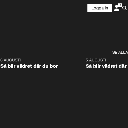
Logga in
SE ALLA
6
6 AUGUSTI
1:06
5 AUGUSTI
Så blir vädret där du bor
Så blir vädret där