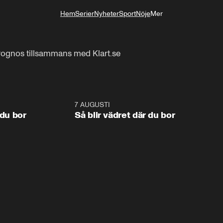
Hem
Serier
Nyheter
Sport
Nöje
Mer
Livsstil
rognos tillsammans med Klart.se
1:06
7 AUGUSTI
1:0
 du bor
Så blir vädret där du bor