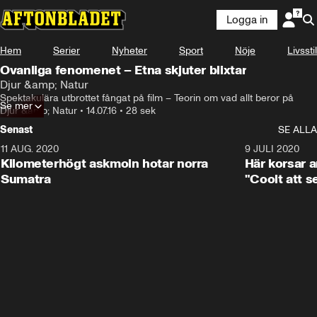
Logga in
Hem
Serier
Nyheter
Sport
Nöje
Livsstil
Ovanliga fenomenet – Etna skjuter blixtar
Djur &amp; Natur
Spektakulära utbrottet fångat på film – Teorin om vad allt beror på
Se mer
Djur &amp; Natur
•
14.07.16
•
28 sek
Senast
SE ALLA
11 AUG. 2020
0:41
9 JULI 2020
Kilometerhögt askmoln hotar norra
Här korsar 
Sumatra
"Coolt att s