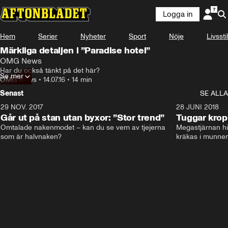
Logga in
Hem
Serier
Nyheter
Sport
Nöje
Livsstil
Märkliga detaljen i ”Paradise hotel”
OMG News
Har du också tänkt på det här?
Se mer
OMG News
•
14.07.16
•
14 min
Senast
SE ALLA
29 NOV. 2017
14:21
28 JUNI 2018
Går ut på stan utan byxor: ”Stor trend”
Tuggar kro
Omtalade nakenmodet – kan du se vem av tjejerna 
Megastjärnan hit
som är halvnaken?
kräkas i munnen