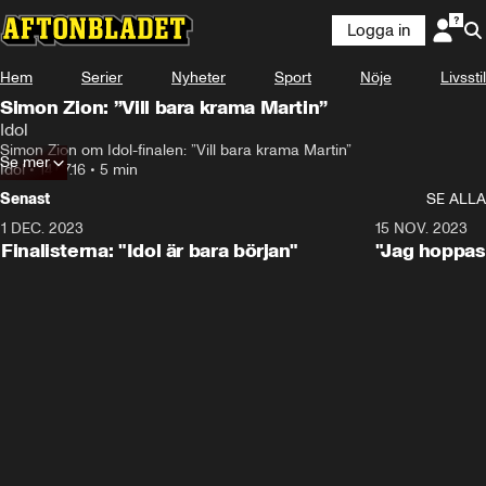
Logga in
Hem
Serier
Nyheter
Sport
Nöje
Livsstil
Simon Zion: ”Vill bara krama Martin”
Idol
Simon Zion om Idol-finalen: ”Vill bara krama Martin”
Se mer
Idol
•
14.07.16
•
5 min
Senast
SE ALLA
1 DEC. 2023
0:56
15 NOV. 2023
Finalisterna: "Idol är bara början"
"Jag hoppas 