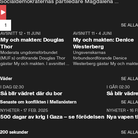
Socialdemokraternas partiledare Magdalena 
Andersson till svars.
1
SE ALLA
AVSNITT 12
•
11 JUNI
26:27
AVSNITT 11
•
4 JUNI
2
My och makten: Douglas
My och makten: Denice
Thor
Westerberg
Moderata ungdomsförbundet 
Ungsvenskarnas 
(MUF:s) ordförande Douglas Thor 
förbundsordförande Denice 
gästar My och makten. I avsnittet 
Westerberg gästar My och makten.
diskuteras tonårsutvisningarna och 
avsnittet diskuteras migrationsfrå
hur Moderaterna ska locka väljare till 
och hur SD ska locka kvinnliga 
Väder
SE ALLA
valet i höst. 
väljare. 
I DAG 02:30
1:06
I GÅR 02:30
Så blir vädret där du bor
Så blir vädr
Senaste om konflikten i Mellanöstern
SE ALLA
NYHETER
•
17 FEB. 2025
0:45
NYHETER
•
16 F
500 dagar av krig i Gaza – se förödelsen
Nya vapen ti
200 sekunder
SE ALLA