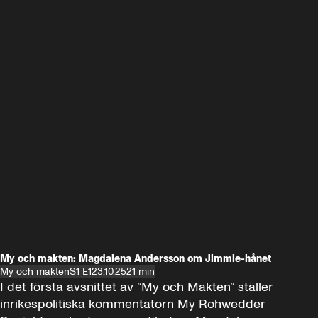
My och makten: Magdalena Andersson om Jimmie-hånet
My och makten
S1 E1
23.10.25
21 min
I det första avsnittet av ”My och Makten” ställer 
inrikespolitiska kommentatorn My Rohwedder 