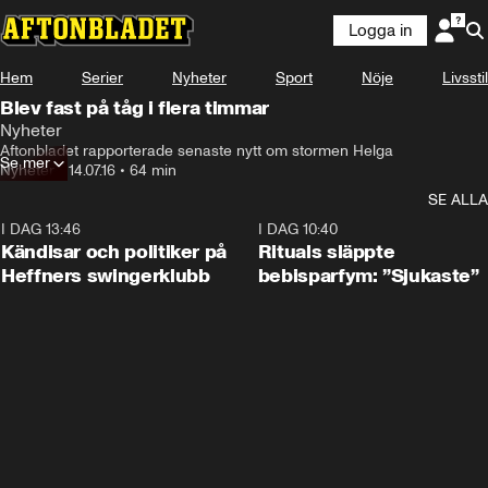
Logga in
Hem
Serier
Nyheter
Sport
Nöje
Livsstil
Blev fast på tåg i flera timmar
Nyheter
Aftonbladet rapporterade senaste nytt om stormen Helga
Se mer
Nyheter
•
14.07.16
•
64 min
SE ALLA
I DAG 13:46
0:55
I DAG 10:40
Kändisar och politiker på
Rituals släppte
Heffners swingerklubb
bebisparfym: ”Sjukaste”