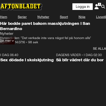
Logga in
Hem
Serier
Nyheter
Sport
Nöje
Livsstil
Här bodde paret bakom masskjutningen i San
Bernardino
Nyheter
Hyresvärden: "Det verkade inte vara något fel på honom alls"
Se mer
Nyheter
•
14.07.16
•
98 sek
SE ALLA
I DAG 06:40
0:35
DAGENS VÄDER
•
I DAG 02:30
Sex dödade i skolskjutning
Så blir vädret där du bor