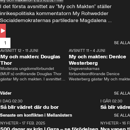
My och makten
S1 E1
23.10.25
21 min
I det första avsnittet av ”My och Makten” ställer 
inrikespolitiska kommentatorn My Rohwedder 
Socialdemokraternas partiledare Magdalena 
Andersson till svars.
1
SE ALLA
AVSNITT 12
•
11 JUNI
26:27
AVSNITT 11
•
4 JUNI
2
My och makten: Douglas
My och makten: Denice
Thor
Westerberg
Moderata ungdomsförbundet 
Ungsvenskarnas 
(MUF:s) ordförande Douglas Thor 
förbundsordförande Denice 
gästar My och makten. I avsnittet 
Westerberg gästar My och makten.
diskuteras tonårsutvisningarna och 
avsnittet diskuteras migrationsfrå
hur Moderaterna ska locka väljare till 
och hur SD ska locka kvinnliga 
Väder
SE ALLA
valet i höst. 
väljare. 
I DAG 02:30
1:06
I GÅR 02:30
Så blir vädret där du bor
Så blir vädr
Senaste om konflikten i Mellanöstern
SE ALLA
NYHETER
•
17 FEB. 2025
0:45
NYHETER
•
16 F
500 dagar av krig i Gaza – se förödelsen
Nya vapen ti