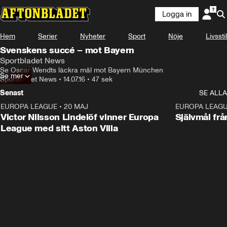
Logga in
Hem
Serier
Nyheter
Sport
Nöje
Livsstil
Svenskens succé – mot Bayern
Sportbladet News
Se Oscar Wendts läckra mål mot Bayern München
Se mer
Sportbladet News
•
14.07.16
•
47 sek
Senast
SE ALLA
EUROPA LEAGUE
•
20 MAJ
1:32
EUROPA LEAG
Victor Nilsson Lindelöf vinner Europa
Självmål frå
League med sitt Aston Villa